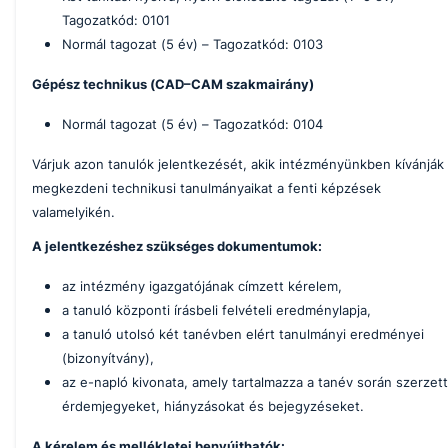
Tagozatkód: 0101
Normál tagozat (5 év) – Tagozatkód: 0103
Gépész technikus (CAD–CAM szakmairány)
Normál tagozat (5 év) – Tagozatkód: 0104
Várjuk azon tanulók jelentkezését, akik intézményünkben kívánják
megkezdeni technikusi tanulmányaikat a fenti képzések
valamelyikén.
A jelentkezéshez szükséges dokumentumok:
az intézmény igazgatójának címzett kérelem,
a tanuló központi írásbeli felvételi eredménylapja,
a tanuló utolsó két tanévben elért tanulmányi eredményei
(bizonyítvány),
az e-napló kivonata, amely tartalmazza a tanév során szerzett
érdemjegyeket, hiányzásokat és bejegyzéseket.
A kérelem és mellékletei benyújthatók: