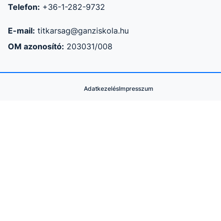
Telefon:
+36-1-282-9732
E-mail:
titkarsag@ganziskola.hu
OM azonosító:
203031/008
Adatkezelés
Impresszum