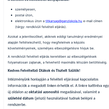
személyesen,
postai úton,
elektronikus úton a
titkarsag@ganziskola.hu
e-mail címen
(tárgy: rendkívüli felvételi eljárás).
Azokat a jelentkezőket, akiknek eddigi tanulmányi eredményei
alapján feltételezhető, hogy megfelelnek a képzés
követelményeinek, személyes elbeszélgetésre hívjuk be.
A rendkívüli felvételi eljárás keretében az elbeszélgetések
folyamatosan zajlanak, a felvehető maximális létszám betöltéséig.
Kedves Felvételiző Diákok és Tisztelt Szülők!
Intézményünk honlapján a felvételi eljárással kapcsolatos
információk a megadott linken érhetők el. A linkre kattintva egy
új oldalon az
oktatási azonosító
megadásával, valamint a
születési dátum
(jelszó) használatával tudnak belépni a
rendszerbe.