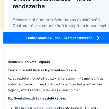
rendszerbe
Felhasználói útmutató Beiratkozás Szakképzési
Centrum részeként működő középfokú intézményb
Online adatbeküldés - Kréta rendszerbe
Rendkívüli felvételi eljárás
Tisztelt Szülők! Kedves Nyolcadikos Diákok!
Az egyeztetett felvételi jegyzék ismeretében intézményünk az
alábbi tagozatokon még korlátozott számban tud jelentkezőket
fogadni, ezért rendkívüli felvételi eljárást hirdet:
Szoftverfejlesztő és -tesztelő képzés
Két tanítási nyelvű, nyelvi előkészítő tagozat (1+5 év) –