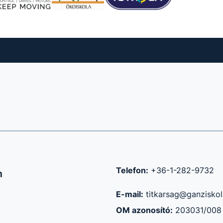
Telefon:
+36-1-282-9732
m
E-mail:
titkarsag@ganziskol
OM azonosító:
203031/008