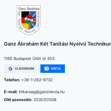
Ganz Ábrahám Két Tanítási Nyelvű Techniku
1195 Budapest Üllői út 303.
CLASSROOM
KRÉTA
Telefon:
+36-1-282-9732
E-mail:
titkarsag@ganziskola.hu
OM azonosító:
203031/008