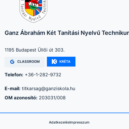
Ganz Ábrahám Két Tanítási Nyelvű Techniku
1195 Budapest Üllői út 303.
CLASSROOM
KRÉTA
Telefon:
+36-1-282-9732
E-mail:
titkarsag@ganziskola.hu
OM azonosító:
203031/008
Adatkezelés
Impresszum