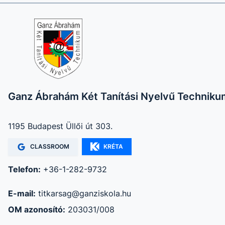
Ganz Ábrahám Két Tanítási Nyelvű Techniku
1195 Budapest Üllői út 303.
CLASSROOM
KRÉTA
Telefon:
+36-1-282-9732
E-mail:
titkarsag@ganziskola.hu
OM azonosító:
203031/008